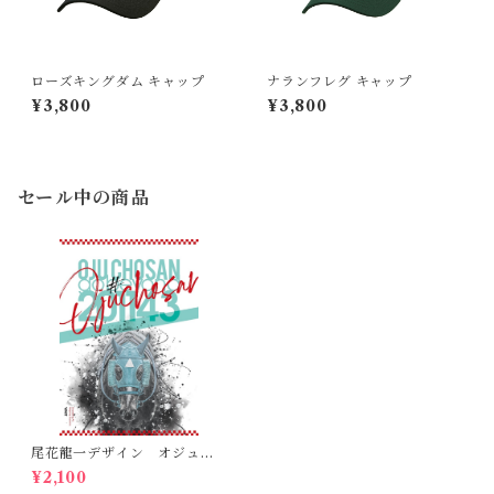
ローズキングダム キャップ
ナランフレグ キャップ
¥3,800
¥3,800
セール中の商品
尾花龍一デザイン オジュウ
チョウサンポスター(B2サイ
¥2,100
ズ）