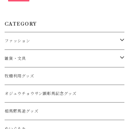
CATEGORY
ファッション
服・アパレル
雑貨・文具
キャップ・帽子
タオル
牧柵利用グッズ
バッグ
クリアファイル・ノート
オジュウチョウサン顕彰馬記念グッズ
ファッション小物
ステッカー・ポストカード
相馬野馬追グッズ
キーホルダー
ぬいぐるみ