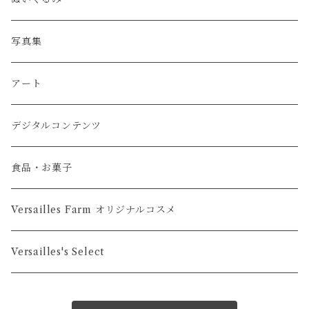
缶バッジ
写真集
アクリルスタンド
アート
マグカップ・タンブラー・コースター
デジタルコンテンツ
タペストリー・ポスター・カレンダー
食品・お菓子
Versailles Farm オリジナルコスメ
Versailles's Select