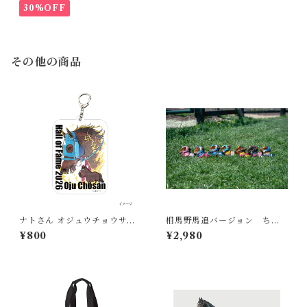
30%OFF
その他の商品
ナトさん オジュウチョウサン
相馬野馬追バージョン ちぃ
顕彰馬記念 アクリルキーホル
ぐるみ
¥800
¥2,980
ダー