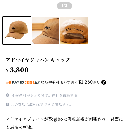
1
/3
アドマイヤジャパン キャップ
3,800
¥
¥1,260
なら
手数料無料で
月々
から
別途送料がかかります。
送料を確認する
この商品は海外配送できる商品です。
アドマイヤジャパンがYogiboに寝転ぶ姿が刺繍され、背面に
も馬名を刺繍。