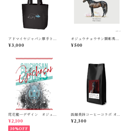
アドマイヤジャパン厚手トー
オジュウチョウサン顕彰馬記
トバッグ
念 ポストカード
¥3,000
¥500
尾花龍一デザイン オジュウ
函館美鈴コーヒーコラボ オリ
チョウサンポスター(B2サイ
ジナルコーヒー ローズキング
¥2,100
¥2,300
ズ）
ダム
30%OFF