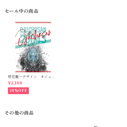
セール中の商品
尾花龍一デザイン オジュウ
チョウサンポスター(B2サイ
¥2,100
ズ）
30%OFF
その他の商品