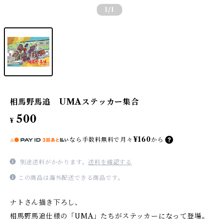
1
/1
相馬野馬追 UMAステッカー集合
500
¥
¥160
なら
手数料無料で
月々
から
別途送料がかかります。
送料を確認する
この商品は海外配送できる商品です。
ナトさん描き下ろし、
相馬野馬追仕様の「UMA」たちがステッカーになって登場。