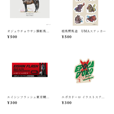
オジュウチョウサン顕彰馬記
相馬野馬追 UMAステッカー
念 ポストカード
¥500
¥500
エイシンフラッシュ東京競馬
エポカドーロ イラストステッ
場凱旋記念ステッカー
カー
¥300
¥300