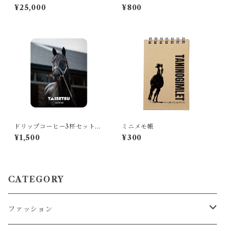
トシルエットiPhoneケース
ルダー
¥25,000
¥800
（タニノギムレット牧柵利
用）
ドリップコーヒー3杯セット
ミニメモ帳
エイシンフラッシュデザイン
¥1,500
¥300
CATEGORY
ファッション