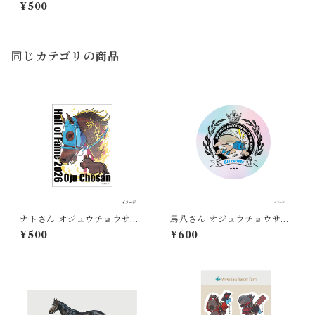
集合
¥500
同じカテゴリの商品
ナトさん オジュウチョウサン
馬八さん オジュウチョウサン
顕彰馬記念 ステッカー
顕彰馬記念 ステッカー
¥500
¥600