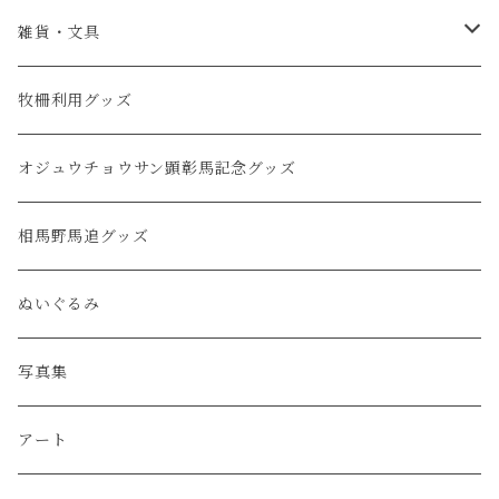
服・アパレル
雑貨・文具
キャップ・帽子
タオル
牧柵利用グッズ
バッグ
クリアファイル・ノート
オジュウチョウサン顕彰馬記念グッズ
ファッション小物
ステッカー・ポストカード
相馬野馬追グッズ
キーホルダー
ぬいぐるみ
缶バッジ
写真集
アクリルスタンド
アート