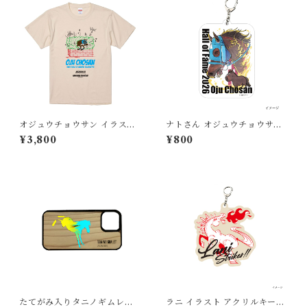
オジュウチョウサン イラスト
ナトさん オジュウチョウサン
Tシャツ
顕彰馬記念 アクリルキーホル
¥3,800
¥800
ダー
たてがみ入りタニノギムレッ
ラニ イラスト アクリルキーホ