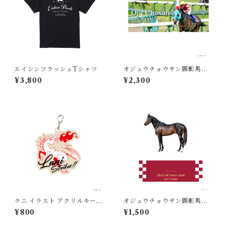
エイシンフラッシュTシャツ
オジュウチョウサン顕彰馬記
念 フェイスタオル
¥3,800
¥2,300
ラニ イラスト アクリルキーホ
オジュウチョウサン顕彰馬記
ルダー
念 アクリルスタンド
¥800
¥1,500