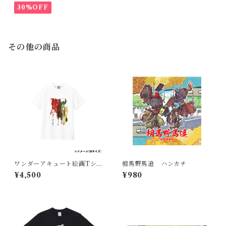
30%OFF
その他の商品
ワンダーアキュート絵画Tシャ
相馬野馬追 ハンカチ
ツ
¥4,500
¥980