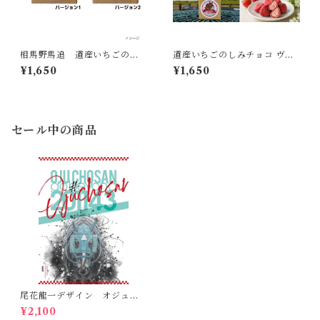
相馬野馬追 道産いちごのし
道産いちごのしみチョコ ヴェ
みチョコ
ルサイユリゾートファームオ
¥1,650
¥1,650
リジナル
セール中の商品
尾花龍一デザイン オジュウ
チョウサンポスター(B2サイ
¥2,100
ズ）