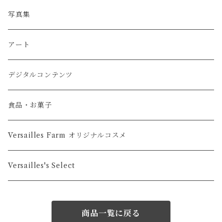
缶バッジ
写真集
アクリルスタンド
アート
マグカップ・タンブラー・コースター
デジタルコンテンツ
タペストリー・ポスター・カレンダー
食品・お菓子
Versailles Farm オリジナルコスメ
Versailles's Select
商品一覧に戻る