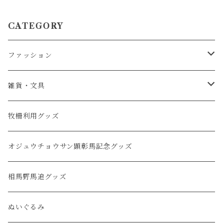
CATEGORY
ファッション
服・アパレル
雑貨・文具
キャップ・帽子
タオル
牧柵利用グッズ
バッグ
クリアファイル・ノート
オジュウチョウサン顕彰馬記念グッズ
ファッション小物
ステッカー・ポストカード
相馬野馬追グッズ
キーホルダー
ぬいぐるみ