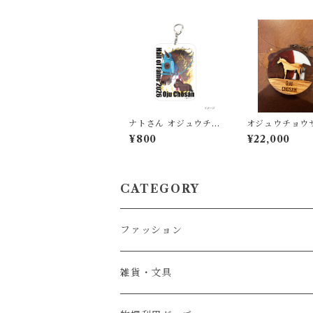
ナトさん オジュウチョ
オジュウチョウ
ウサン顕彰馬記念 アク
柵キーホルダー
¥800
¥22,000
リルキーホルダー
CATEGORY
ファッション
服・アパレル
雑貨・文具