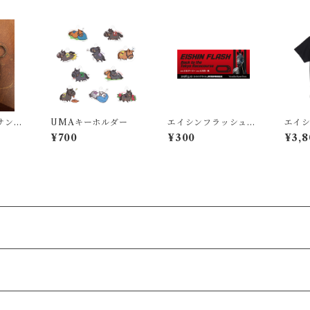
サン牧
UMAキーホルダー
エイシンフラッシュ東
エイ
京競馬場凱旋記念ステ
シャ
¥700
¥300
¥3,8
ッカー