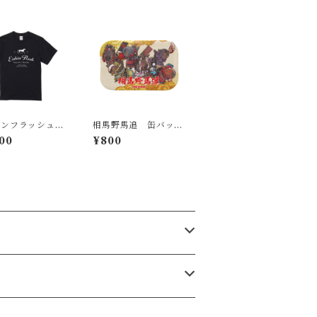
シンフラッシュT
相馬野馬追 缶バッ
ツ
ジ （長方形）
00
¥800