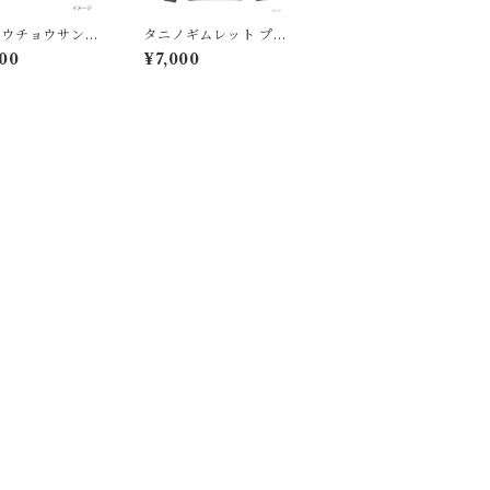
ュウチョウサン顕
タニノギムレット プル
念 Tシャツ グレ
オーバーパーカー裏起
00
¥7,000
ュ
毛