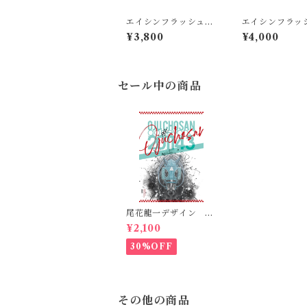
エイシンフラッシュT
エイシンフラッ
シャツ
シャツ2
¥3,800
¥4,000
セール中の商品
尾花龍一デザイン オ
ジュウチョウサンポス
¥2,100
ター(B2サイズ）
30%OFF
その他の商品