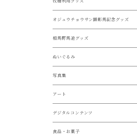
キャップ・帽子
タオル
牧柵利用グッズ
バッグ
クリアファイル・ノート
オジュウチョウサン顕彰馬記念グッズ
ファッション小物
ステッカー・ポストカード
相馬野馬追グッズ
キーホルダー
ぬいぐるみ
缶バッジ
写真集
アクリルスタンド
アート
マグカップ・タンブラー・コースター
デジタルコンテンツ
タペストリー・ポスター・カレンダー
食品・お菓子