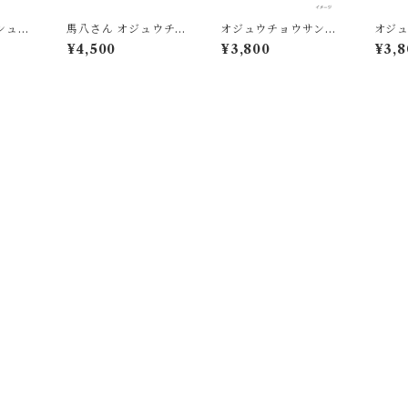
シュT
馬八さん オジュウチョ
オジュウチョウサン顕
オジ
ウサン顕彰馬記念 Tシ
彰馬記念 Tシャツ ブラ
彰馬記
¥4,500
¥3,800
¥3,8
ャツ
ック
ージ