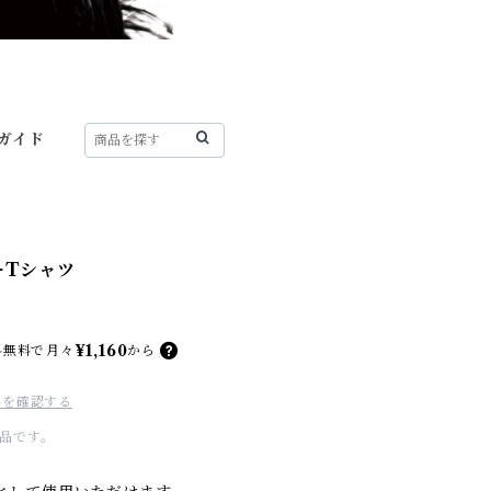
ガイド
ーTシャツ
¥1,160
料無料で
月々
から
料を確認する
品です。