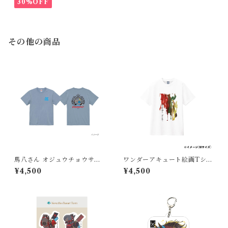
30%OFF
その他の商品
馬八さん オジュウチョウサン
ワンダーアキュート絵画Tシャ
顕彰馬記念 Tシャツ
ツ
¥4,500
¥4,500