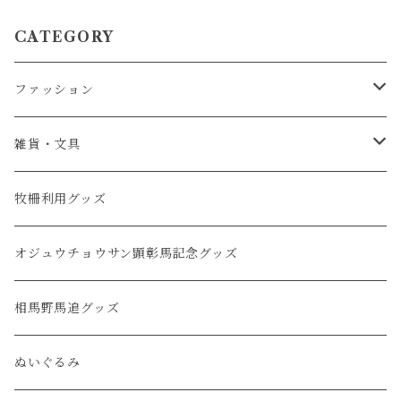
CATEGORY
ファッション
服・アパレル
雑貨・文具
キャップ・帽子
タオル
牧柵利用グッズ
バッグ
クリアファイル・ノート
オジュウチョウサン顕彰馬記念グッズ
ファッション小物
ステッカー・ポストカード
相馬野馬追グッズ
キーホルダー
ぬいぐるみ