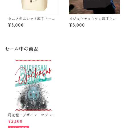
タニノギムレット厚手トート
オジュウチョウサン厚手トー
バッグ
トバッグ
¥3,000
¥3,000
セール中の商品
尾花龍一デザイン オジュウ
チョウサンポスター(B2サイ
¥2,100
ズ）