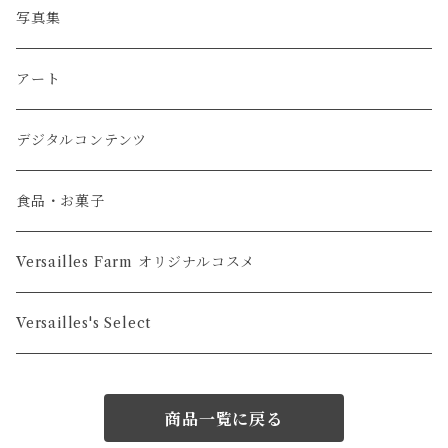
缶バッジ
写真集
アクリルスタンド
アート
マグカップ・タンブラー・コースター
デジタルコンテンツ
タペストリー・ポスター・カレンダー
食品・お菓子
Versailles Farm オリジナルコスメ
Versailles's Select
商品一覧に戻る