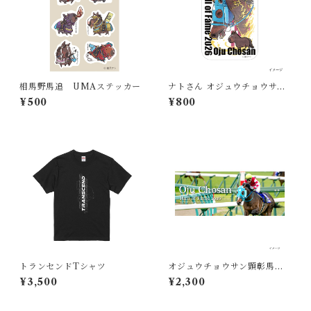
相馬野馬追 UMAステッカー
ナトさん オジュウチョウサン
顕彰馬記念 アクリルキーホル
¥500
¥800
ダー
トランセンドTシャツ
オジュウチョウサン顕彰馬記
念 フェイスタオル
¥3,500
¥2,300