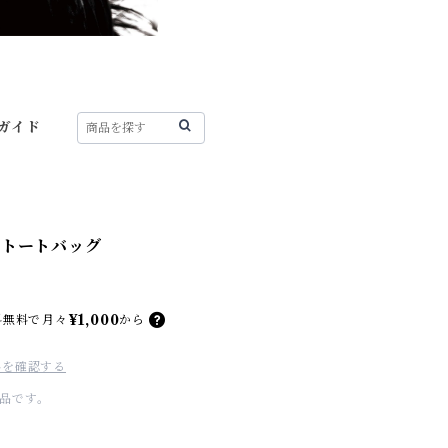
ガイド
手トートバッグ
¥1,000
料無料で
月々
から
料を確認する
品です。