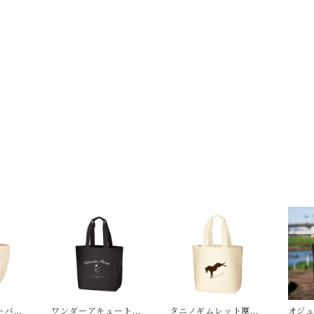
トバッ
ワンダーアキュート厚
タニノギムレット厚手
オジ