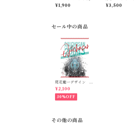
て使えるエコバッグ
グ
¥1,900
¥3,500
セール中の商品
尾花龍一デザイン オ
ジュウチョウサンポス
¥2,100
ター(B2サイズ）
30%OFF
その他の商品