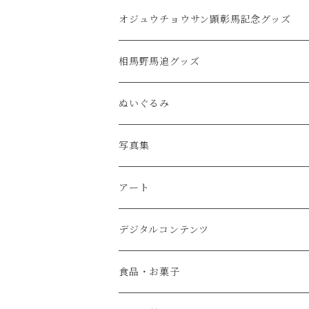
バッグ
クリアファイル・ノート
オジュウチョウサン顕彰馬記念グッズ
ファッション小物
ステッカー・ポストカード
相馬野馬追グッズ
キーホルダー
ぬいぐるみ
缶バッジ
写真集
アクリルスタンド
アート
マグカップ・タンブラー・コースター
デジタルコンテンツ
タペストリー・ポスター・カレンダー
食品・お菓子