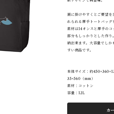
新デザインで再登場。
肩に掛けやすくとご要望を
れられる厚手トートバッグ
素材は14オンスと厚手の
部分もしっかりとした作り
納出来ます。大容量でしか
すい商品です。
本体サイズ：約450×360
35×560（mm）
素材：コットン
容量：12L
カ