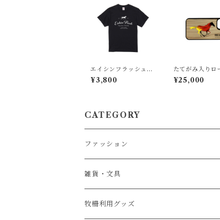
エイシンフラッシュT
たてがみ入りロ
シャツ
ングダムシルエッ
¥3,800
¥25,000
honeケース 
ズキングダム牧
用）
CATEGORY
ファッション
服・アパレル
雑貨・文具
キャップ・帽子
タオル
牧柵利用グッズ