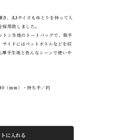
頂き、A3サイズもゆとりを持って入
を採用致しました。
コットン生地のトートバッグで、取手
。サイドにはペットボトルなどを収
も厚手生地と色んなシーンで使いや
×130（mm）・持ち手／約
ートに入れる