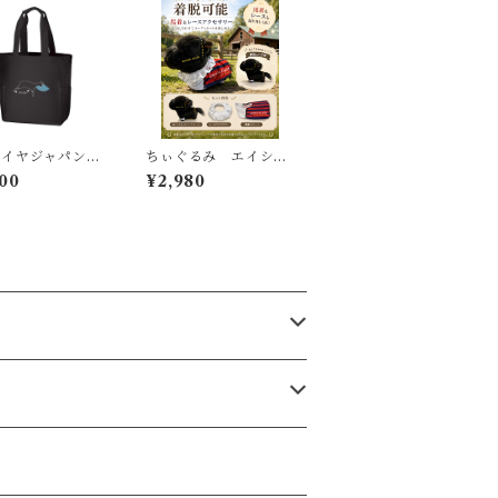
マイヤジャパン厚
ちぃぐるみ エイシン
ートバッグ
フラッシュ 馬着バー
00
¥2,980
ジョン